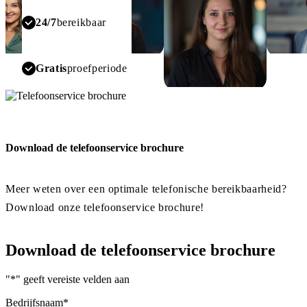
Nadia
Nina
Am
24/7
bereikbaar
ly
Gratis
proefperiode
Jasmijn
Valentina
Rebecca
Download de telefoonservice brochure
Meer weten over een optimale telefonische bereikbaarheid?
Download onze telefoonservice brochure!
Download de telefoonservice brochure
"
*
" geeft vereiste velden aan
Bedrijfsnaam
*