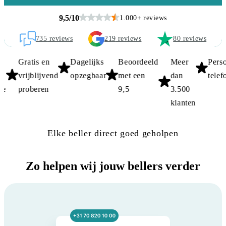
9,5/10
1.000+ reviews
735
reviews
219
reviews
80
reviews
Wij zijn BizziPhone!
Gratis en
Dagelijks
Beoordeeld
Meer
Persoonli
vrijblijvend
opzegbaar
met een
dan
telefonist
proberen
9,5
3.500
klanten
Elke beller direct goed geholpen
Zo helpen wij jouw bellers verder